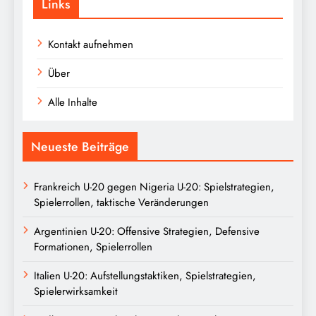
Links
Kontakt aufnehmen
Über
Alle Inhalte
Neueste Beiträge
Frankreich U-20 gegen Nigeria U-20: Spielstrategien,
Spielerrollen, taktische Veränderungen
Argentinien U-20: Offensive Strategien, Defensive
Formationen, Spielerrollen
Italien U-20: Aufstellungstaktiken, Spielstrategien,
Spielerwirksamkeit