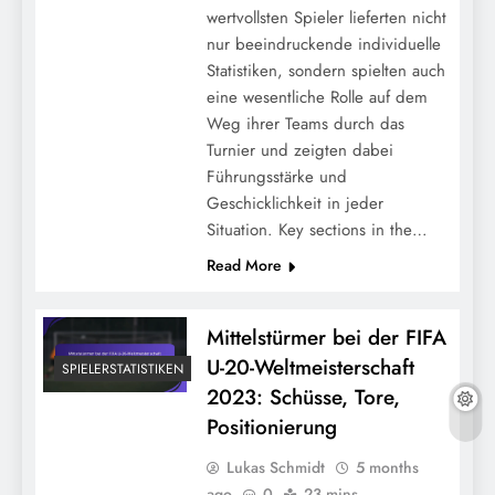
wertvollsten Spieler lieferten nicht
nur beeindruckende individuelle
Statistiken, sondern spielten auch
eine wesentliche Rolle auf dem
Weg ihrer Teams durch das
Turnier und zeigten dabei
Führungsstärke und
Geschicklichkeit in jeder
Situation. Key sections in the…
Read More
Mittelstürmer bei der FIFA
U-20-Weltmeisterschaft
SPIELERSTATISTIKEN
2023: Schüsse, Tore,
Positionierung
Lukas Schmidt
5 months
ago
0
23 mins