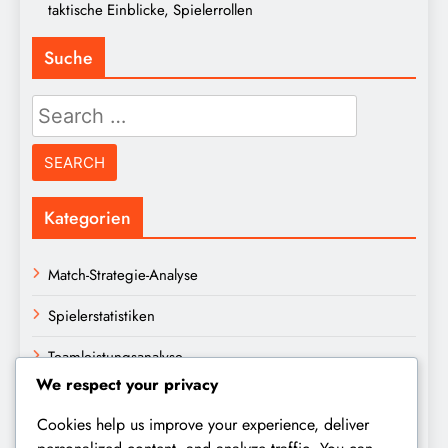
taktische Einblicke, Spielerrollen
Suche
Search
for:
Kategorien
Match-Strategie-Analyse
Spielerstatistiken
Teamleistungsanalyse
We respect your privacy
Archiv
Cookies help us improve your experience, deliver