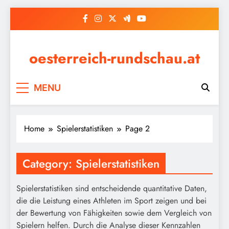
Skip
to
content
oesterreich-rundschau.at
MENU
Home
Spielerstatistiken
Page 2
Category:
Spielerstatistiken
Spielerstatistiken sind entscheidende quantitative Daten,
die die Leistung eines Athleten im Sport zeigen und bei
der Bewertung von Fähigkeiten sowie dem Vergleich von
Spielern helfen. Durch die Analyse dieser Kennzahlen