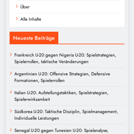
Über
Alle Inhalte
Neueste Beiträge
Frankreich U-20 gegen Nigeria U-20: Spielstrategien,
Spielerrollen, taktische Veränderungen
Argentinien U-20: Offensive Strategien, Defensive
Formationen, Spielerrollen
Italien U-20: Aufstellungstaktiken, Spielstrategien,
Spielerwirksamkeit
Südkorea U-20: Taktische Disziplin, Spielmanagement,
Individuelle Leistungen
Senegal U-20 gegen Tunesien U-20: Spielanalyse,