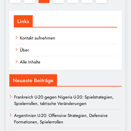
Links
Kontakt aufnehmen
Über
Alle Inhalte
Neueste Beiträge
Frankreich U-20 gegen Nigeria U-20: Spielstrategien,
Spielerrollen, taktische Veränderungen
Argentinien U-20: Offensive Strategien, Defensive
Formationen, Spielerrollen