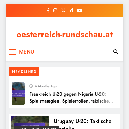
Skip
to
content
oesterreich-rundschau.at
MENU
HEADLINES
4 Months Ago
Frankreich U-20 gegen Nigeria U-20:
Spielstrategien, Spielerrollen, taktische
Veränderungen
Uruguay U-20: Taktische
Disziplin,