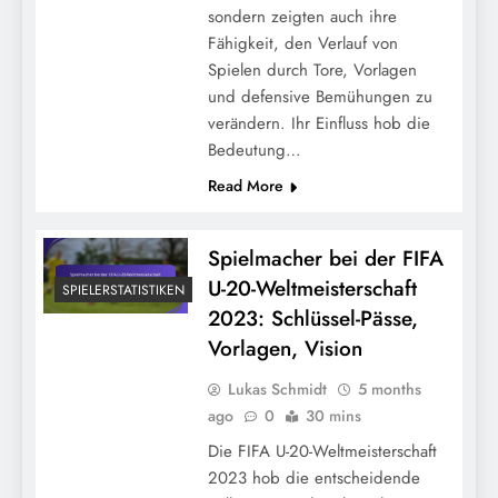
sondern zeigten auch ihre
Fähigkeit, den Verlauf von
Spielen durch Tore, Vorlagen
und defensive Bemühungen zu
verändern. Ihr Einfluss hob die
Bedeutung…
Read More
Spielmacher bei der FIFA
U-20-Weltmeisterschaft
SPIELERSTATISTIKEN
2023: Schlüssel-Pässe,
Vorlagen, Vision
Lukas Schmidt
5 months
ago
0
30 mins
Die FIFA U-20-Weltmeisterschaft
2023 hob die entscheidende