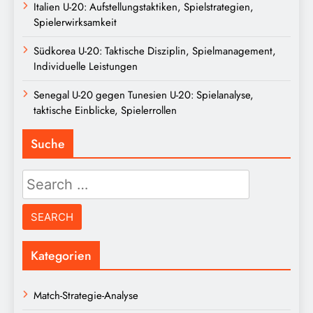
Italien U-20: Aufstellungstaktiken, Spielstrategien,
Spielerwirksamkeit
Südkorea U-20: Taktische Disziplin, Spielmanagement,
Individuelle Leistungen
Senegal U-20 gegen Tunesien U-20: Spielanalyse,
taktische Einblicke, Spielerrollen
Suche
Search
for:
Kategorien
Match-Strategie-Analyse